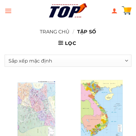
Chuyển
đến
nội
dung
TRANG CHỦ
/
TẬP SỔ
LỌC