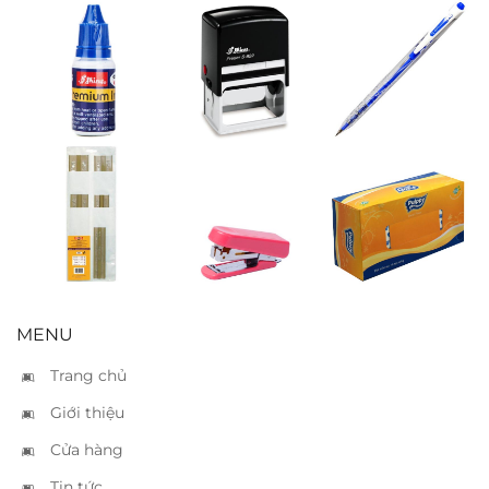
Mực dấu si
Đóng dấu
Bút bi TL 079
Shiny xanh
Shiny S829
xanh
SI63
Thước chữ bộ
Bấm kim
Khăn giấy
Koh I Noor
Kanex Mini – 10
Pulppy
tờ
MENU
Trang chủ
Giới thiệu
Cửa hàng
Tin tức