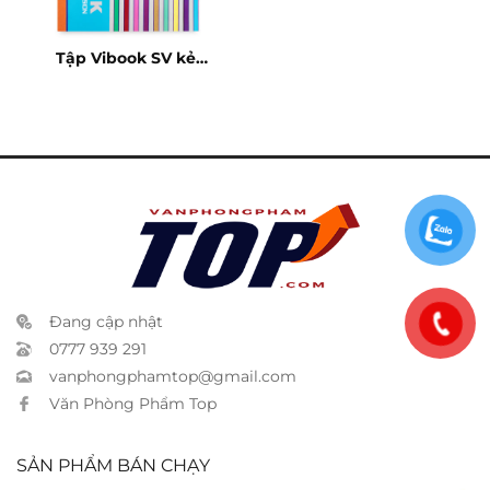
Tập Vibook SV kẻ
ngang 100 trang
Đang cập nhật
0777 939 291
vanphongphamtop@gmail.com
Văn Phòng Phẩm Top
SẢN PHẨM BÁN CHẠY