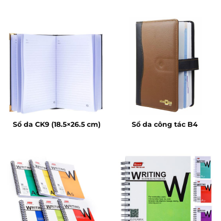
Sổ da CK9 (18.5×26.5 cm)
Sổ da công tác B4