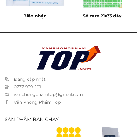
Biên nhận
Sổ caro 21×33 dày
Đang cập nhật
0777 939 291
vanphongphamtop@gmail.com
Văn Phòng Phẩm Top
SẢN PHẨM BÁN CHẠY