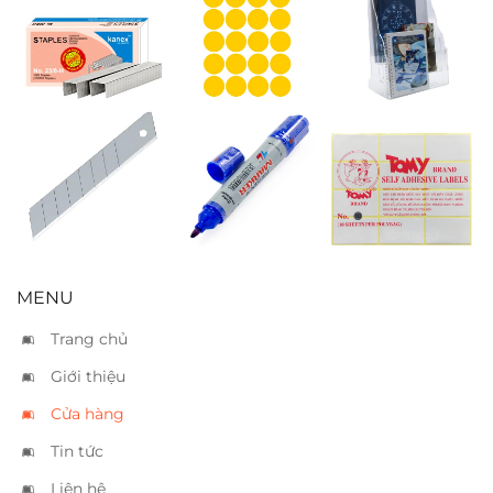
Kim bấm
Nhãn decal
Khay brochure
Kanex 23/08
tròn vàng 4×6
3 ngăn A4
Lưỡi dao rọc
Bút lông dầu
Nhãn decal
lớn
TL PM07 xanh
Tomy 103
(36x62mm)
MENU
Trang chủ
Giới thiệu
Cửa hàng
Tin tức
Liên hệ