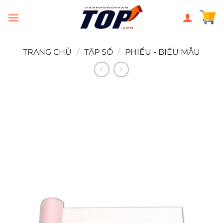
Chuyển
đến
nội
dung
TRANG CHỦ
/
TẬP SỔ
/
PHIẾU - BIỂU MẪU