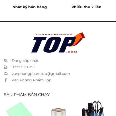
Nhật ký bán hàng
Phiếu thu 2 liên
Đang cập nhật
0777 939 291
vanphongphamtop@gmail.com
Văn Phòng Phẩm Top
SẢN PHẨM BÁN CHẠY
Giấy bìa A4
Film quấn
Hộp bút Xukiva