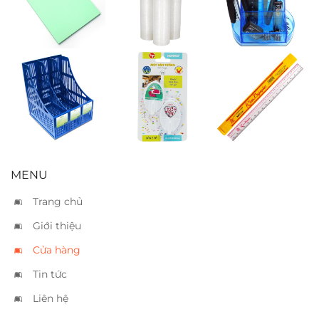
xanh lá
hàng 30cm
174
Kệ tạp chí 3
Móc dán tường
Thước cứng
ngăn Xukiva
HPG06
50cm
194
MENU
Trang chủ
Giới thiệu
Cửa hàng
Tin tức
Liên hệ