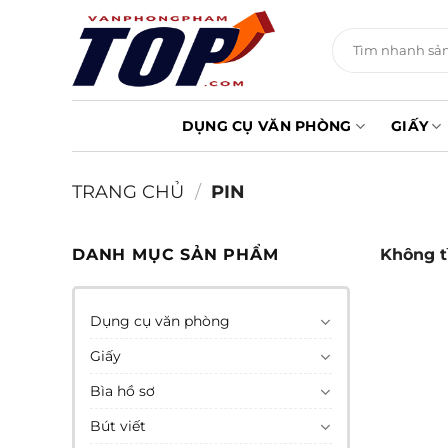
Chuyển
đến
Tìm
kiếm:
nội
dung
DỤNG CỤ VĂN PHÒNG
GIẤY
TRANG CHỦ
/
PIN
DANH MỤC SẢN PHẨM
Không t
Dụng cụ văn phòng
Giấy
Bìa hồ sơ
Bút viết