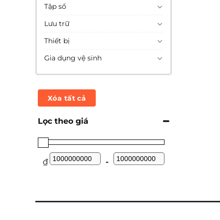
Tập sổ
Lưu trữ
Thiết bị
Gia dụng vệ sinh
Xóa tất cả
Lọc theo giá
₫
-
Minimum Price
Maximum Price