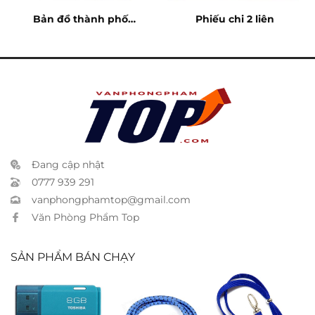
Bản đồ thành phố
Phiếu chi 2 liên
HCM
Đang cập nhật
0777 939 291
vanphongphamtop@gmail.com
Văn Phòng Phẩm Top
SẢN PHẨM BÁN CHẠY
USB Kioxia 8GB
Dây thun gàng
Dây kẽm buộc