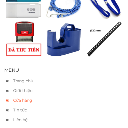
vàng
Đóng dấu “Đã
Cắt keo
Gáy lò xo nhựa
thu tiền”
Suremark
22mm – 180 tờ
SQ9250 nhỏ
MENU
Trang chủ
Giới thiệu
Cửa hàng
Tin tức
Liên hệ