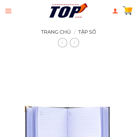
Chuyển
đến
nội
dung
TRANG CHỦ
/
TẬP SỔ