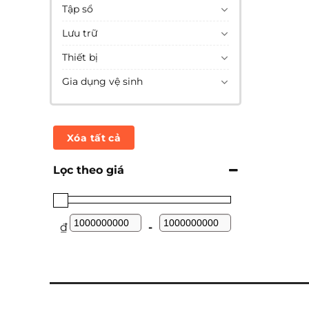
Tập sổ
Lưu trữ
Thiết bị
Gia dụng vệ sinh
Xóa tất cả
Lọc theo giá
₫
-
Minimum Price
Maximum Price