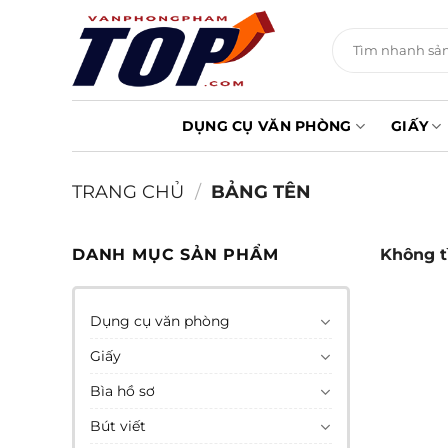
Chuyển
đến
Tìm
kiếm:
nội
dung
DỤNG CỤ VĂN PHÒNG
GIẤY
TRANG CHỦ
/
BẢNG TÊN
DANH MỤC SẢN PHẨM
Không t
Dụng cụ văn phòng
Giấy
Bìa hồ sơ
Bút viết