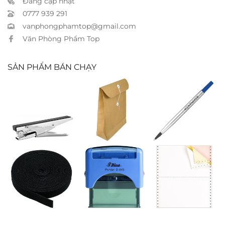
Đang cập nhật
0777 939 291
vanphongphamtop@gmail.com
Văn Phòng Phẩm Top
SẢN PHẨM BÁN CHẠY
Bấm kim
Bao thư quấn
Ruột bút
Kanex HP45 –
dây A3 7cm
Parker
20 tờ
rollerball xanh
Băng gai dán
Đóng dấu
Giấy liên tục
đen
Shiny S845
210 A4 3 liên
chia 2