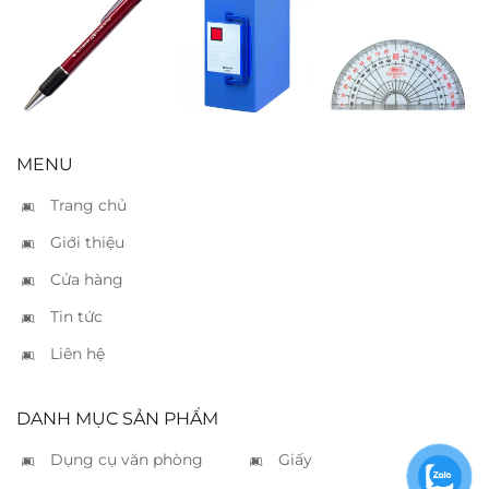
Bút bi TL 036
Bìa còng ống
Thước đo độ
đỏ
King Jim A4
13cm – 3513
MENU
Trang chủ
Giới thiệu
Cửa hàng
Tin tức
Liên hệ
DANH MỤC SẢN PHẨM
Dụng cụ văn phòng
Giấy