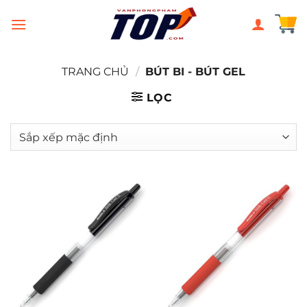
Chuyển
đến
nội
dung
TRANG CHỦ
/
BÚT BI - BÚT GEL
LỌC