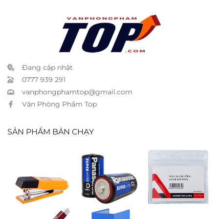
Đang cập nhật
0777 939 291
vanphongphamtop@gmail.com
Văn Phòng Phẩm Top
SẢN PHẨM BÁN CHẠY
Bấm kim
Pin Panasonic
Bảng tên
Kanex ICON –
trung D
ngang 9 x 6
10 tờ