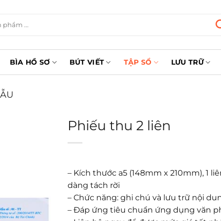
BÌA HỒ SƠ
BÚT VIẾT
TẬP SỔ
LƯU TRỮ
MẪU
Phiếu thu 2 liên
– Kích thước a5 (148mm x 210mm), 1 liên
dàng tách rời
– Chức năng: ghi chú và lưu trữ nội du
– Đáp ứng tiêu chuẩn ứng dụng văn 