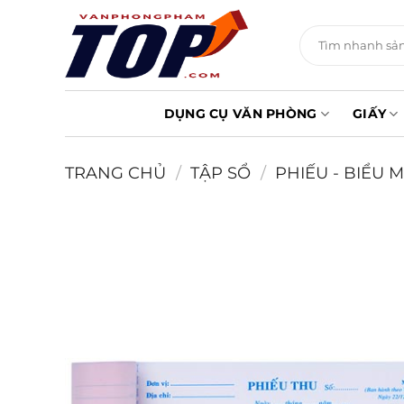
Chuyển
đến
Tìm
kiếm:
nội
dung
DỤNG CỤ VĂN PHÒNG
GIẤY
TRANG CHỦ
/
TẬP SỔ
/
PHIẾU - BIỂU 