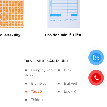
ro 25×33 dày
Hóa đơn bán lẻ 1 liên
DANH MỤC SẢN PHẨM
Dụng cụ văn
Giấy
phòng
Bìa hồ sơ
Bút viết
Tập sổ
Lưu trữ
Thiết bị