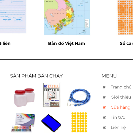
3 liên
Bản đồ Việt Nam
Sổ ca
SẢN PHẨM BÁN CHẠY
MENU
Trang chủ
Keo sữa
Film
Dây thun
Giới thiệu
chiếu
gàng
Excell
Cửa hàng
Tin tức
Sáp dầu
Tampon
Nhãn
Pentel
Shiny
decal
Liên hệ
50 màu
xanh S-
tròn