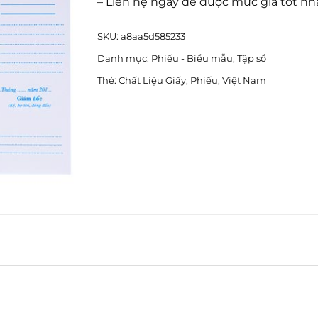
– Liên hệ ngay để được mức giá tốt nh
SKU:
a8aa5d585233
Danh mục:
Phiếu - Biểu mẫu
,
Tập sổ
Thẻ:
Chất Liệu Giấy
,
Phiếu
,
Việt Nam