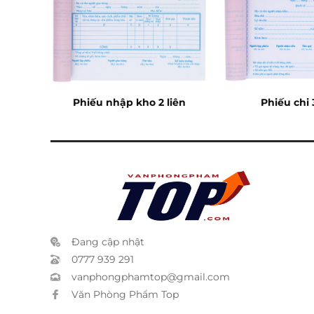
)
Phiếu nhập kho 2 liên
Phiếu chi 
Đang cập nhật
0777 939 291
vanphongphamtop@gmail.com
Văn Phòng Phẩm Top