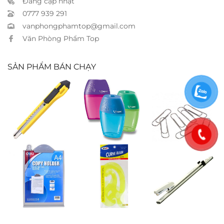
Đang cập nhật
0777 939 291
vanphongphamtop@gmail.com
Văn Phòng Phẩm Top
SẢN PHẨM BÁN CHẠY
Dao rọc nhỏ
Chuốt chì
Ghim giấy tròn
Maped vuông
C32
Giá đở đa năng
Thước vẽ
Bấm kim
Deli 9258
đường cong
Kanex 45L – 25
parabol
tờ