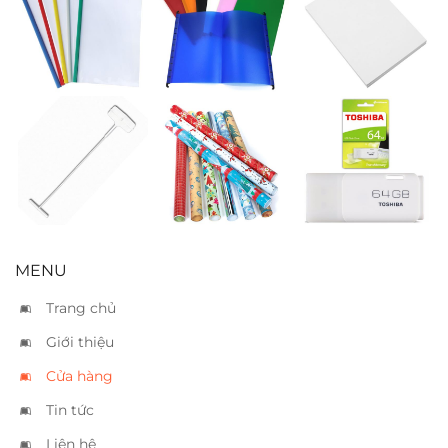
Bìa cây nhỏ 5
Bìa treo
Giấy bìa A4
màu
trắng
Ty móc giá
Giấy gói quà
USB Kioxia
64GB
MENU
Trang chủ
Giới thiệu
Cửa hàng
Tin tức
Liên hệ