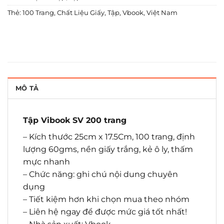
Thẻ:
100 Trang
,
Chất Liệu Giấy
,
Tập
,
Vbook
,
Việt Nam
MÔ TẢ
Tập Vibook SV 200 trang
– Kích thước 25cm x 17.5Cm, 100 trang, định
lượng 60gms, nền giấy trắng, kẻ ô ly, thấm
mực nhanh
– Chức năng: ghi chú nội dung chuyên
dụng
– Tiết kiệm hơn khi chọn mua theo nhóm
– Liên hệ ngay để được mức giá tốt nhất!