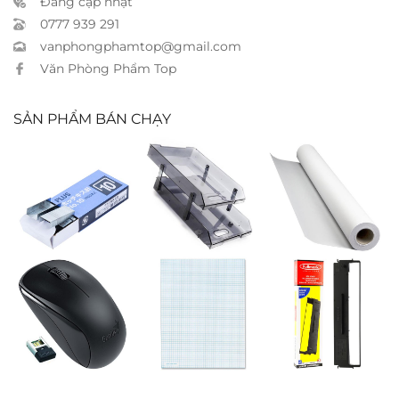
Đang cập nhật
0777 939 291
vanphongphamtop@gmail.com
Văn Phòng Phẩm Top
SẢN PHẨM BÁN CHẠY
Kim bấm Plus
Khay 2 tầng
Giấy in A0 cuộn
no.10
Xukiva 169-2
45m
Chuột không
Giấy caro
Ruban
dây Genius
Fullmark LQ310
NX7000B