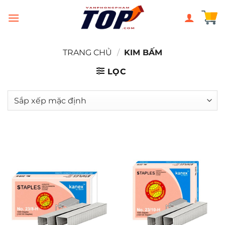
Chuyển
đến
nội
dung
TRANG CHỦ
/
KIM BẤM
LỌC