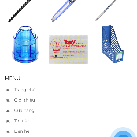
Gáy lò xo nhựa
Dao rọc nhỏ
Ruột bút
14mm – 100 tờ
SDI 0404 – A2
Montblanc
mozart xanh
Hộp bút Xukiva
Nhãn decal
Kệ tạp chí
199
Tomy 117
Xukiva 187 XD
(Ø23mm)
MENU
Trang chủ
Giới thiệu
Cửa hàng
Tin tức
Liên hệ