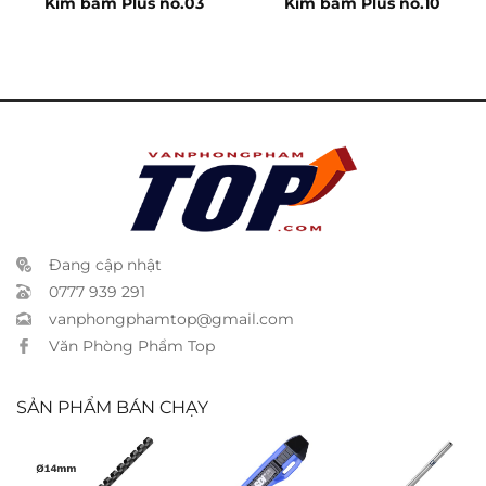
Kim bấm Plus no.03
Kim bấm Plus no.10
Đang cập nhật
0777 939 291
vanphongphamtop@gmail.com
Văn Phòng Phẩm Top
SẢN PHẨM BÁN CHẠY