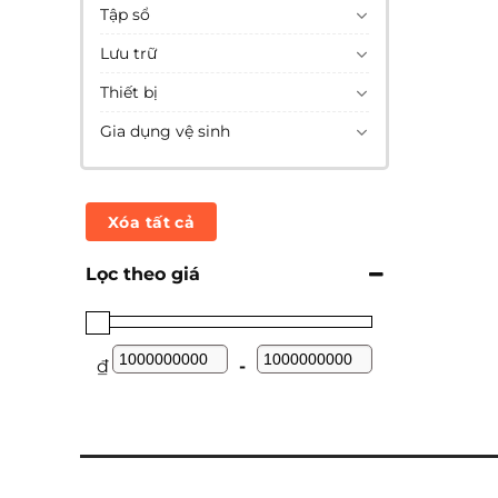
Tập sổ
Lưu trữ
Thiết bị
Gia dụng vệ sinh
Xóa tất cả
Lọc theo giá
₫
-
Minimum Price
Maximum Price