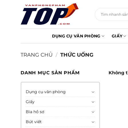
Chuyển
đến
Tìm
kiếm:
nội
dung
DỤNG CỤ VĂN PHÒNG
GIẤY
TRANG CHỦ
/
THỨC UỐNG
DANH MỤC SẢN PHẨM
Không t
Dụng cụ văn phòng
Giấy
Bìa hồ sơ
Bút viết