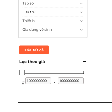
Tập sổ
Lưu trữ
Thiết bị
Gia dụng vệ sinh
Xóa tất cả
Lọc theo giá
₫
-
Minimum Price
Maximum Price