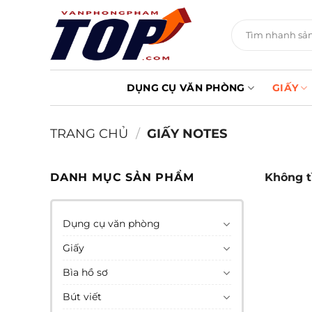
Chuyển
đến
Tìm
kiếm:
nội
dung
DỤNG CỤ VĂN PHÒNG
GIẤY
TRANG CHỦ
/
GIẤY NOTES
DANH MỤC SẢN PHẨM
Không t
Dụng cụ văn phòng
Giấy
Bìa hồ sơ
Bút viết