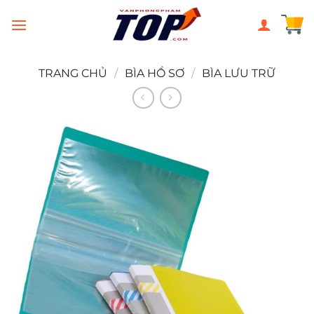
Chuyển
đến
nội
dung
TRANG CHỦ
/
BÌA HỒ SƠ
/
BÌA LƯU TRỮ