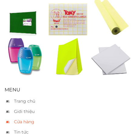
Bảng nhung
Nhãn decal
Giấy bìa A3
0.4 x 0.6
Tomy 110
vàng
(16x22mm)
Chuốt chì
Nhãn decal dạ
Giấy thuốc in
Maped vuông
quang A4 vàng
ảnh A4
MENU
Trang chủ
Giới thiệu
Cửa hàng
Tin tức