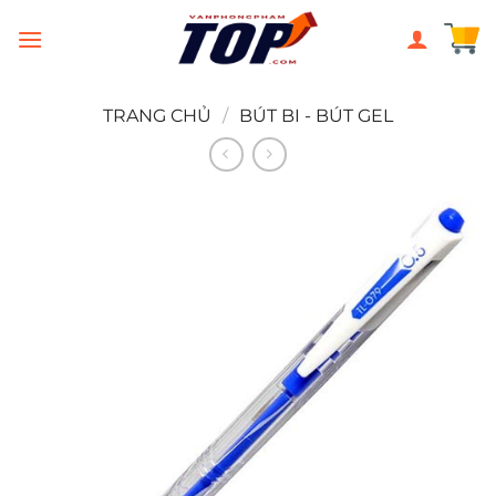
Chuyển
đến
nội
dung
TRANG CHỦ
/
BÚT BI - BÚT GEL