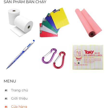
SẢN PHẨM BÁN CHẠY
Giấy cảm nhiệt
Bìa trình ký
Giấy bìa A3
57mm
simili đơn
hồng
Bút bi TL 079
Móc cài
Nhãn decal
xanh
Tomy 104
(25x78mm)
MENU
Trang chủ
Giới thiệu
Cửa hàng