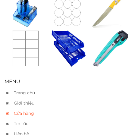
Hộp bút Xukiva
Nhãn decal
Dao Thái Kiwi
192
Tomy 142
đầu nhọn
(Ø60mm)
Nhãn decal
Khay 2 tầng
Dao rọc lớn SDI
Tomy 128
Xukiva 206-2
0423 – A2
(100x72mm)
MENU
Trang chủ
Giới thiệu
Cửa hàng
Tin tức
Liên hệ