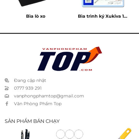
Bìa lò xo
Bìa trình ký Xukiva 188
A4
Đang cập nhật
0777 939 291
vanphongphamtop@gmail.com
Văn Phòng Phẩm Top
SẢN PHẨM BÁN CHẠY