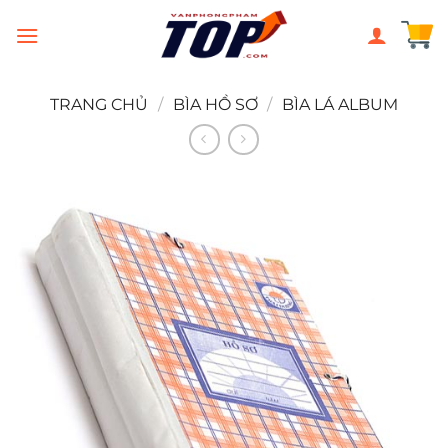
Chuyển
đến
nội
dung
TRANG CHỦ
/
BÌA HỒ SƠ
/
BÌA LÁ ALBUM