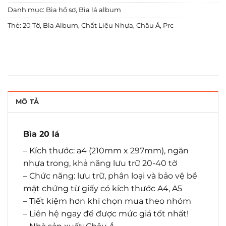
Danh mục:
Bìa hồ sơ
,
Bìa lá album
Thẻ:
20 Tờ
,
Bìa Album
,
Chất Liệu Nhựa
,
Châu Á
,
Prc
MÔ TẢ
Bìa 20 lá
– Kích thước: a4 (210mm x 297mm), ngăn
nhựa trong, khả năng lưu trữ 20-40 tờ
– Chức năng: lưu trữ, phân loại và bảo vệ bề
mặt chứng từ giấy có kích thước A4, A5
– Tiết kiệm hơn khi chọn mua theo nhóm
– Liên hệ ngay để được mức giá tốt nhất!