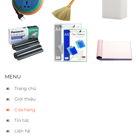
DB52-10A
bảng
Ruban
Bìa trình ký
Phiếu oder 2
Panasonic
Xukiva 189 A5
liên 8×12
FA136
MENU
Trang chủ
Giới thiệu
Cửa hàng
Tin tức
Liên hệ