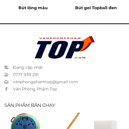
Bút lông màu
Bút gel Topball đen
Đang cập nhật
0777 939 291
vanphongphamtop@gmail.com
Văn Phòng Phẩm Top
SẢN PHẨM BÁN CHẠY
Ổ cắm Lioa
Chổi cỏ
Mút xốp lau