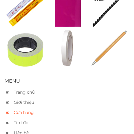
Thước cứng
Giấy bìa A3
Gáy lò xo nhựa
20cm
bóng hồng
14mm – 100 tờ
Nhãn dán giá
Băng keo 2
Bút chì bấm
vàng
mặt 1.2cm
Koh I Noor 3 ly
5205
MENU
Trang chủ
Giới thiệu
Cửa hàng
Tin tức
Liên hệ