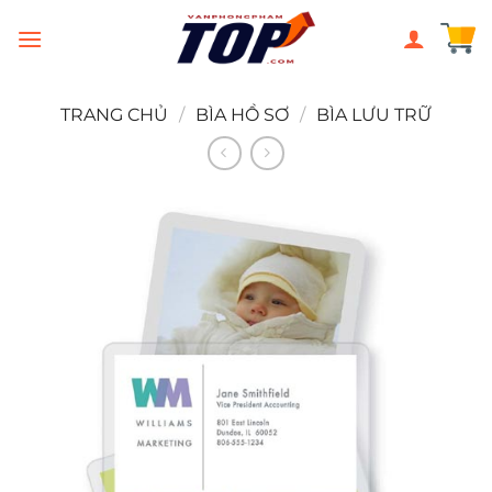
Chuyển
đến
nội
dung
TRANG CHỦ
/
BÌA HỒ SƠ
/
BÌA LƯU TRỮ