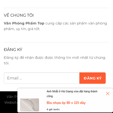
VỀ CHÚNG TÔI
Văn Phòng Phẩm Top
cung cấp các sản phẩm văn phòng
phẩm, uy tín, giá tốt.
ĐĂNG KÝ
Đăng ký để nhận được được thông tin mới nhất từ chúng
tôi.
Anh Nhất ở Hà Giang vừa đặt hàng thành
Văn Phòng Phẩm Trân Phát ©2026. All Rights Reserved -
công
Website đang trong giai đoạn thử nghiệm và chờ cấp phép
Bìa nhựa ép 80 x 115 dày
TMĐT...
4 giờ trước