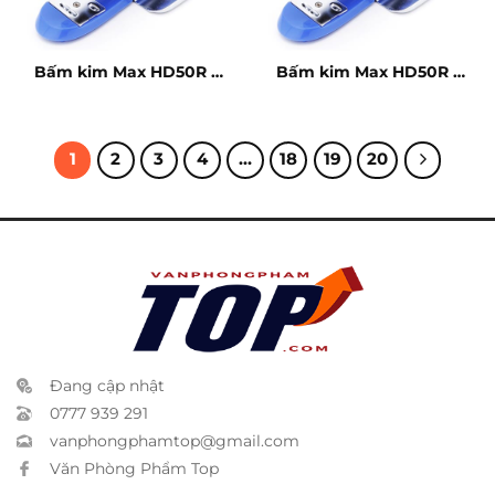
Bấm kim Max HD50R –
Bấm kim Max HD50R –
20 tờ
20 tờ
1
2
3
4
…
18
19
20
Đang cập nhật
0777 939 291
vanphongphamtop@gmail.com
Văn Phòng Phẩm Top