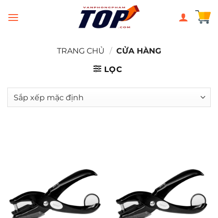
Chuyển
đến
nội
dung
TRANG CHỦ
/
CỬA HÀNG
LỌC