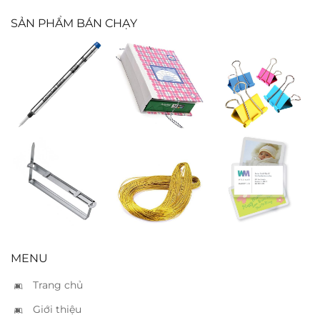
SẢN PHẨM BÁN CHẠY
Ruột bút
Bìa 3 dây 10cm
Kẹp màu 19mm
Montblanc
rollerball M
xanh
Kẹp acco sắt
Dây kim tuyến
Bìa nhựa ép 67
vàng
x 97
MENU
Trang chủ
Giới thiệu