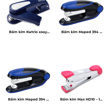
Bấm kim Kwtrio xoay
Bấm kim Maped 394 –
no.03 536R
20 tờ
Bấm kim Maped 394 –
Bấm kim Max HD10 – 10
20 tờ
tờ