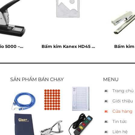
io 5000 –
Bấm kim Kanex HD45 –
Bấm kim 
ờ
20 tờ
SẢN PHẨM BÁN CHẠY
MENU
Trang chủ
Dây thun
Nhãn
Phân
Giới thiệu
gàng
decal
trang
tròn cam
nhựa 24
Cửa hàng
6×8
chữ
Tin tức
Bìa da
Bấm 1 lổ
Ổ cắm
simili 80
Kwtrio
Lioa 4S3
Liên hệ
lá
9770 –