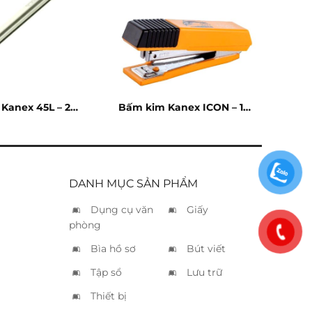
Kanex 45L – 25
Bấm kim Kanex ICON – 10
tờ
tờ
DANH MỤC SẢN PHẨM
Dụng cụ văn
Giấy
phòng
Bìa hồ sơ
Bút viết
Tập sổ
Lưu trữ
Thiết bị