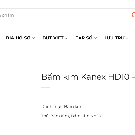
BÌA HỒ SƠ
BÚT VIẾT
TẬP SỔ
LƯU TRỮ
Bấm kim Kanex HD10 – 
Danh mục:
Bấm kim
Thẻ:
Bấm Kim
,
Bấm Kim No.10