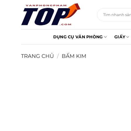
Chuyển
đến
Tìm
kiếm:
nội
dung
DỤNG CỤ VĂN PHÒNG
GIẤY
TRANG CHỦ
/
BẤM KIM