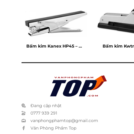
10
Bấm kim Kanex HP45 – 20
Bấm kim Kwtr
tờ
240 t
Đang cập nhật
0777 939 291
vanphongphamtop@gmail.com
Văn Phòng Phẩm Top