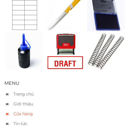
Nhãn decal
Dao Thái Kiwi
Tampon Artline
Tomy 131
đầu tròn
xanh
(98x40mm)
Mực lông dầu
Đóng dấu
Lò xo kẽm
xanh
“Draft”
MENU
Trang chủ
Giới thiệu
Cửa hàng
Tin tức