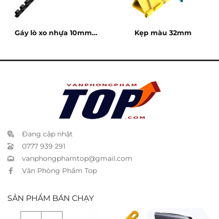
Gáy lò xo nhựa 10mm –
Kẹp màu 32mm
60 tờ
Đang cập nhật
0777 939 291
vanphongphamtop@gmail.com
Văn Phòng Phẩm Top
SẢN PHẨM BÁN CHẠY