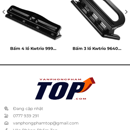
Bấm 4 lổ Kwtrio 999D
Bấm 3 lổ Kwtrio 9640 –
– 10 tờ
50 tờ
Đang cập nhật
0777 939 291
vanphongphamtop@gmail.com