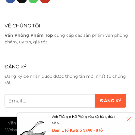
VỀ CHÚNG TÔI
Văn Phòng Phẩm Top
cung cấp các sản phẩm văn phòng
phẩm, uy tín, giá tốt.
ĐĂNG KÝ
Đăng ký để nhận được được thông tin mới nhất từ chúng
tôi.
Anh Thắng ở Hải Phòng vừa đặt hàng thành
Văn Phòng Phẩm Trân Phát ©2026. All Rights Reserved -
công
Website đang trong giai đoạn thử nghiệm và chờ cấp phép
Bấm 1 lổ Kwtrio 97A0 - 8 tờ