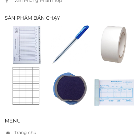
Văn Phòng Phẩm Top
SẢN PHẨM BÁN CHẠY
Phân trang
Bút bi SMS
Băng keo 2
nhựa 24 chữ
mặt 5cm
Nhãn decal
Tampon Shiny
Phiếu nhập
Tomy 141
xanh R-542-7
kho 3 liên
(45.7×16.9mm)
MENU
Trang chủ