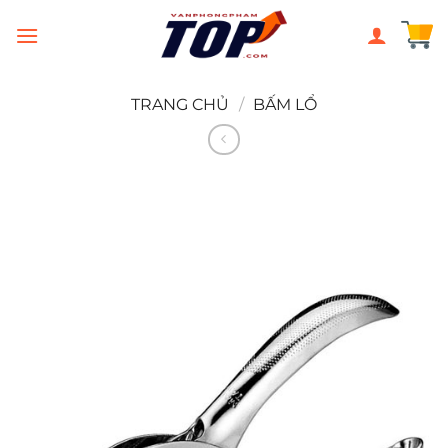
Chuyển
đến
nội
dung
TRANG CHỦ
/
BẤM LỔ