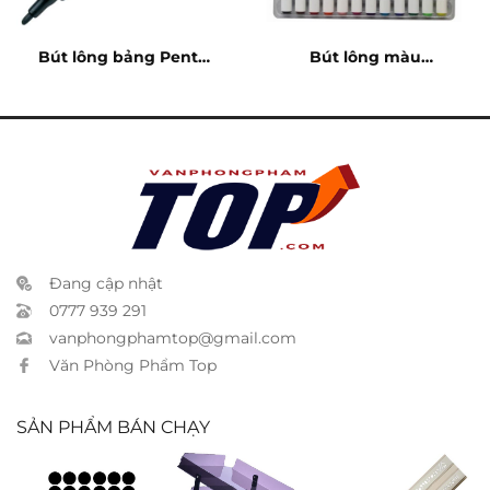
Bút lông bảng Pentel
Bút lông màu
Maxiflo đen
Simbalion 3012
Đang cập nhật
0777 939 291
vanphongphamtop@gmail.com
Văn Phòng Phẩm Top
SẢN PHẨM BÁN CHẠY