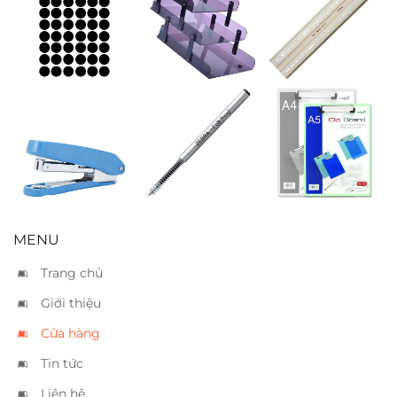
Nhãn decal
Khay mica 3
Thước chữ Koh
tròn đen 6×8
tầng
I Noor 75cm
Bấm kim
Ruột bút Zebra
Bìa trình ký
Kanex HD45 –
F
Xukiva 189 A5
20 tờ
MENU
Trang chủ
Giới thiệu
Cửa hàng
Tin tức
Liên hệ