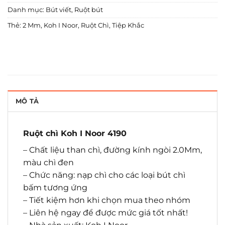
Danh mục:
Bút viết
,
Ruột bút
Thẻ:
2 Mm
,
Koh I Noor
,
Ruột Chì
,
Tiệp Khắc
MÔ TẢ
Ruột chì Koh I Noor 4190
– Chất liệu than chì, đường kính ngòi 2.0Mm,
màu chì đen
– Chức năng: nạp chì cho các loại bút chì
bấm tương ứng
– Tiết kiệm hơn khi chọn mua theo nhóm
– Liên hệ ngay để được mức giá tốt nhất!