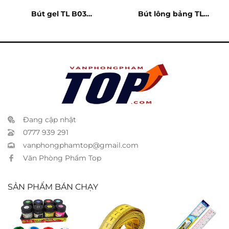
Bút gel TL B03
Bút lông bảng TL
Himaster xanh
WB03 đỏ
Đang cập nhật
0777 939 291
vanphongphamtop@gmail.com
Văn Phòng Phẩm Top
SẢN PHẨM BÁN CHẠY
Màu nước TL 8
Thước dây
Thước dây may