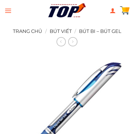
Chuyển
đến
nội
dung
TRANG CHỦ
/
BÚT VIẾT
/
BÚT BI – BÚT GEL