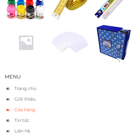
mau WACO03
cuộn
đồ
Băng keo si đỏ
Nilon bao tập
Bìa hộp giấy
3.6cm
10cm
MENU
Trang chủ
Giới thiệu
Cửa hàng
Tin tức
Liên hệ