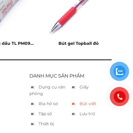
g dầu TL PM09
Bút gel Topball đỏ
xanh
DANH MỤC SẢN PHẨM
Dụng cụ văn
Giấy
phòng
Bìa hồ sơ
Bút viết
Tập sổ
Lưu trữ
Thiết bị