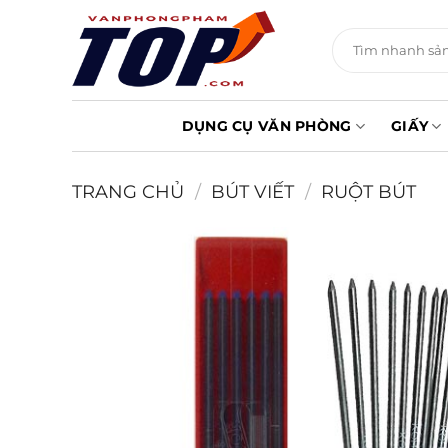
Chuyển
đến
Tìm
kiếm:
nội
dung
DỤNG CỤ VĂN PHÒNG
GIẤY
TRANG CHỦ
/
BÚT VIẾT
/
RUỘT BÚT