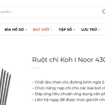
BÌA HỒ SƠ
BÚT VIẾT
TẬP SỔ
LƯU TRỮ
Ruột chì Koh I Noor 43
– Chất liệu than chì, đường kính ngòi 
– Chức năng: nạp chì cho các loại bút
– Đáp ứng tiêu chuẩn ứng dụng văn 
– Liên hệ ngay để được mức giá tốt nh