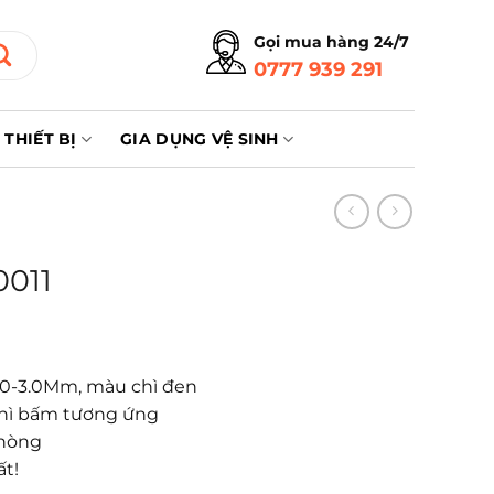
Gọi mua hàng 24/7
0777 939 291
THIẾT BỊ
GIA DỤNG VỆ SINH
0011
2.0-3.0Mm, màu chì đen
 chì bấm tương ứng
phòng
ất!