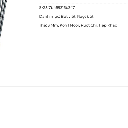
SKU:
7b459315b347
Danh mục:
Bút viết
,
Ruột bút
Thẻ:
3 Mm
,
Koh I Noor
,
Ruột Chì
,
Tiệp Khắc