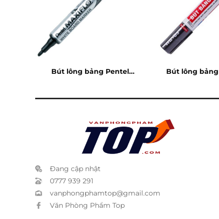
M07
Bút lông bảng Pentel
Bút lông bản
Maxiflo đen
đen
Đang cập nhật
0777 939 291
vanphongphamtop@gmail.com
Văn Phòng Phẩm Top