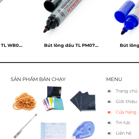
g TL WB03
Bút lông dầu TL PM07
Bút lôn
đen
SẢN PHẨM BÁN CHẠY
MENU
Trang chủ
Dây thun
Bìa 100
Vỏ CD
Giới thiệu
trung
lá
mica
Cửa hàng
Tin tức
Bút nhủ
Phiếu
Bút xóa
bạc
thu 3 liên
kéo Plus
Liên hệ
Whiper