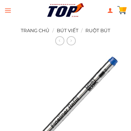
Chuyển
đến
nội
dung
TRANG CHỦ
/
BÚT VIẾT
/
RUỘT BÚT