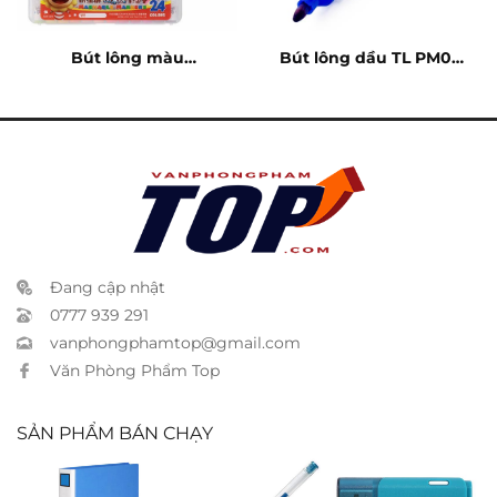
Bút lông màu
Bút lông dầu TL PM09
Simbalion BLM24
xanh
Đang cập nhật
0777 939 291
vanphongphamtop@gmail.com
Văn Phòng Phẩm Top
SẢN PHẨM BÁN CHẠY