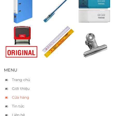
Bìa còng King
Bút nhủ xanh
USB Kioxia 8GB
Jim F4 5cm –
lam
2793
Đóng dấu
Thước cứng
Kẹp sắt nhỏ
“Original”
30cm
6cm
MENU
Trang chủ
Giới thiệu
Cửa hàng
Tin tức
Liên hệ