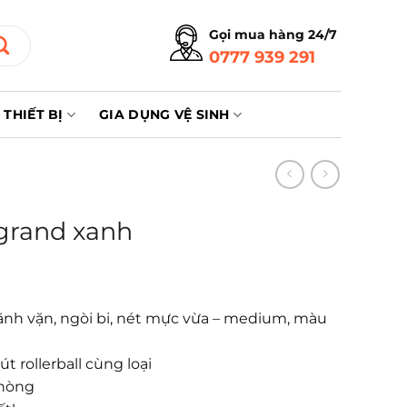
Gọi mua hàng 24/7
0777 939 291
THIẾT BỊ
GIA DỤNG VỆ SINH
grand xanh
rãnh vặn, ngòi bi, nét mực vừa – medium, màu
 rollerball cùng loại
phòng