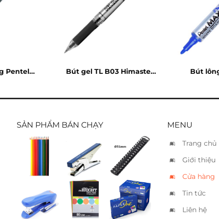
g Pentel
Bút gel TL B03 Himaster
Bút lôn
đen
đen
Max
SẢN PHẨM BÁN CHẠY
MENU
Trang chủ
Bút chì
Bấm kim
Gáy lò xo
Giới thiệu
12 màu
Kanex
nhựa
HP15 – 10
51mm –
Cửa hàng
tờ
450 tờ
Tin tức
Bấm kim
Giấy bìa
Giấy
Max
Paperline
PaperOne
Liên hệ
HD50R –
A4 5
A4 80