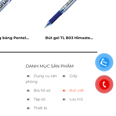
g bảng Pentel
Bút gel TL B03 Himaster
iflo xanh
xanh
DANH MỤC SẢN PHẨM
Dụng cụ văn
Giấy
phòng
Bìa hồ sơ
Bút viết
Tập sổ
Lưu trữ
Thiết bị