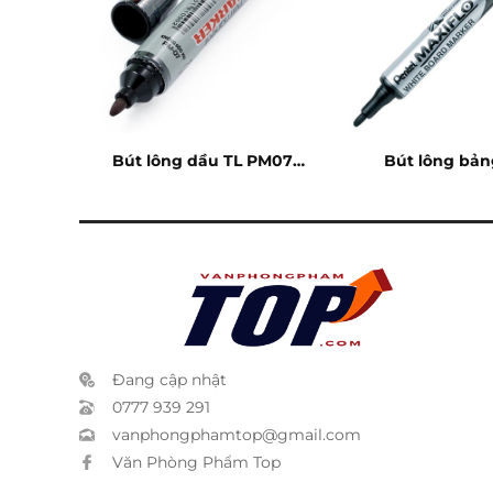
WB03
Bút lông dầu TL PM07
Bút lông bản
đen
Maxiflo 
Đang cập nhật
0777 939 291
vanphongphamtop@gmail.com
Văn Phòng Phẩm Top