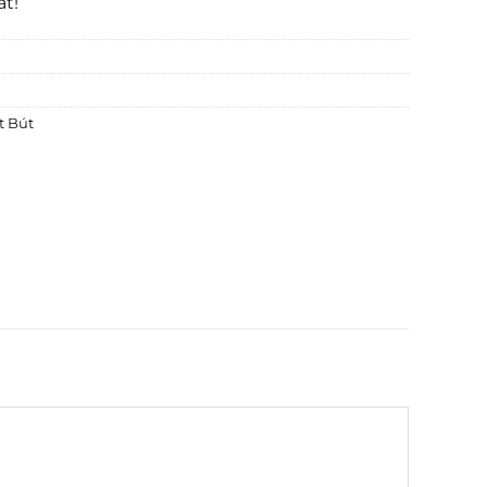
ất!
t Bút