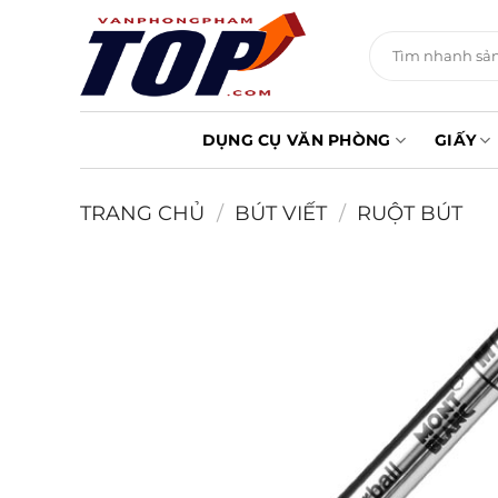
Chuyển
đến
Tìm
kiếm:
nội
dung
DỤNG CỤ VĂN PHÒNG
GIẤY
TRANG CHỦ
/
BÚT VIẾT
/
RUỘT BÚT