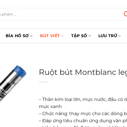
BÌA HỒ SƠ
BÚT VIẾT
TẬP SỔ
LƯU TRỮ
Ruột bút Montblanc le
– Thân kim loại lớn, mực nước, đầu có 
mực xanh
– Chức năng: thay mực cho các dòng bút
– Đáp ứng tiêu chuẩn ứng dụng văn 