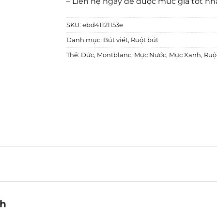
– Liên hệ ngay để được mức giá tốt nh
SKU:
ebd41121153e
Danh mục:
Bút viết
,
Ruột bút
Thẻ:
Đức
,
Montblanc
,
Mực Nước
,
Mực Xanh
,
Ruộ
nh