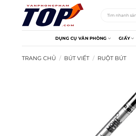
Chuyển
đến
Tìm
kiếm:
nội
dung
DỤNG CỤ VĂN PHÒNG
GIẤY
TRANG CHỦ
/
BÚT VIẾT
/
RUỘT BÚT