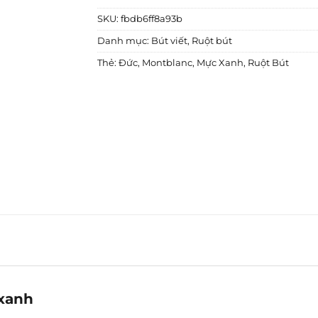
SKU:
fbdb6ff8a93b
Danh mục:
Bút viết
,
Ruột bút
Thẻ:
Đức
,
Montblanc
,
Mực Xanh
,
Ruột Bút
 xanh