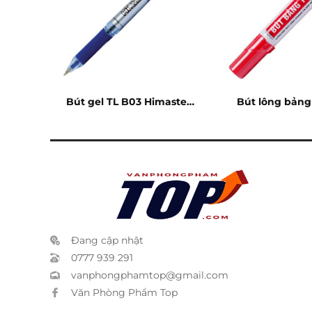
lion
Bút gel TL B03 Himaster
Bút lông bản
xanh
đỏ
Đang cập nhật
0777 939 291
vanphongphamtop@gmail.com
Văn Phòng Phẩm Top