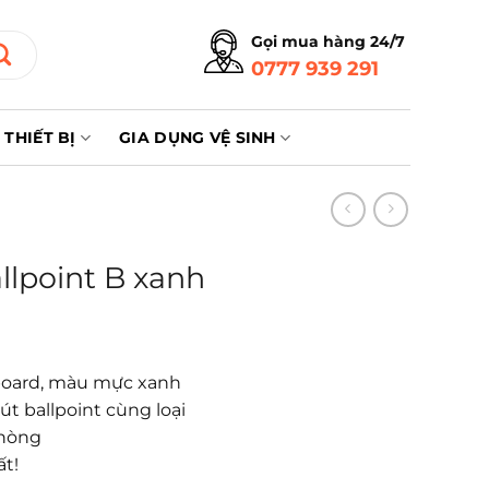
Gọi mua hàng 24/7
0777 939 291
THIẾT BỊ
GIA DỤNG VỆ SINH
llpoint B xanh
– board, màu mực xanh
t ballpoint cùng loại
phòng
ất!