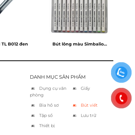
l TL B012 đen
Bút lông màu Simbalion
3012
DANH MỤC SẢN PHẨM
Dụng cụ văn
Giấy
phòng
Bìa hồ sơ
Bút viết
Tập sổ
Lưu trữ
Thiết bị