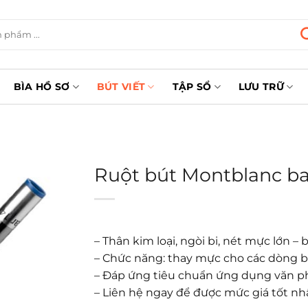
BÌA HỒ SƠ
BÚT VIẾT
TẬP SỔ
LƯU TRỮ
Ruột bút Montblanc ba
– Thân kim loại, ngòi bi, nét mực lớn 
– Chức năng: thay mực cho các dòng bú
– Đáp ứng tiêu chuẩn ứng dụng văn 
– Liên hệ ngay để được mức giá tốt nh