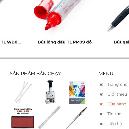
g TL WB03
Bút lông dầu TL PM09 đỏ
Bút ge
SẢN PHẨM BÁN CHẠY
MENU
Trang chủ
Keo nến
Đóng 6
Giấy bìa
Giới thiệu
trung Ø7
số tự
Paperline
động
A4 xanh
Cửa hàng
Kwtrio
lá
Tin tức
Tampon
Thước
Ruột bút
Shiny S-
sắt 30cm
Montblanc
Liên hệ
852-7 đỏ
ballpoint