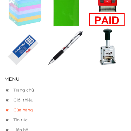
Giấy notes màu
Giấy bìa A3
Đóng dấu
không keo
bóng xanh lá
“Paid”
Gôm Pentel
Bút gel Topball
Đóng 10 số tự
ZEH05
đen
động Kwtrio
2100
MENU
Trang chủ
Giới thiệu
Cửa hàng
Tin tức
Liên hệ