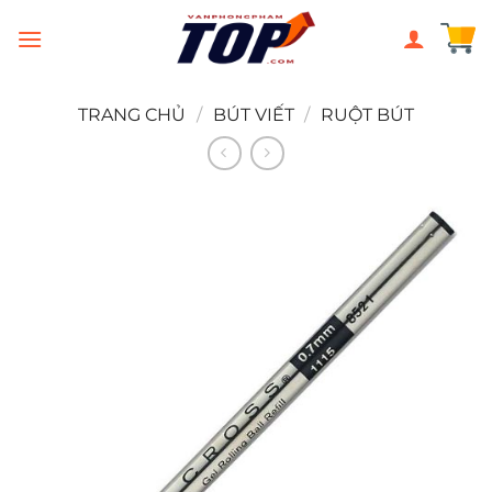
Chuyển
đến
nội
dung
TRANG CHỦ
/
BÚT VIẾT
/
RUỘT BÚT