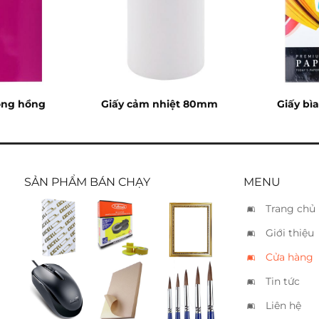
óng hồng
Giấy cảm nhiệt 80mm
Giấy bì
SẢN PHẨM BÁN CHẠY
MENU
Trang chủ
Giấy
Ruban
Khung
Giới thiệu
Excel A4
Fullmark
hình nhủ
70
F584
vàng
Cửa hàng
30×40
Tin tức
Chuột
Nhãn
Cọ vẽ
Genius
decal A4
tròn 5
Liên hệ
DX-120
da bò
cây