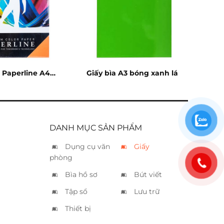
a Paperline A4
Giấy bìa A3 bóng xanh lá
cam
DANH MỤC SẢN PHẨM
Dụng cụ văn
Giấy
phòng
Bìa hồ sơ
Bút viết
Tập sổ
Lưu trữ
Thiết bị