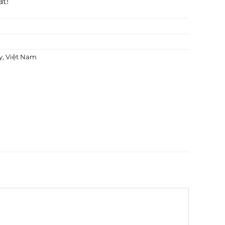
ất!
y
,
Việt Nam