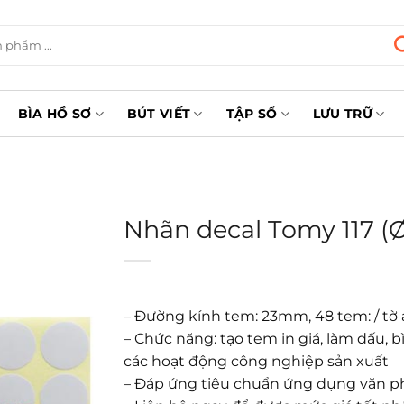
BÌA HỒ SƠ
BÚT VIẾT
TẬP SỔ
LƯU TRỮ
Nhãn decal Tomy 117 
– Đường kính tem: 23mm, 48 tem: / tờ a
– Chức năng: tạo tem in giá, làm dấu,
các hoạt động công nghiệp sản xuất
– Đáp ứng tiêu chuẩn ứng dụng văn 