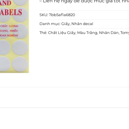
– Liên hệ ngay để được mức giá tốt nh
SKU:
7bb5af1a6820
Danh mục:
Giấy
,
Nhãn decal
Thẻ:
Chất Liệu Giấy
,
Màu Trắng
,
Nhãn Dán
,
Tom