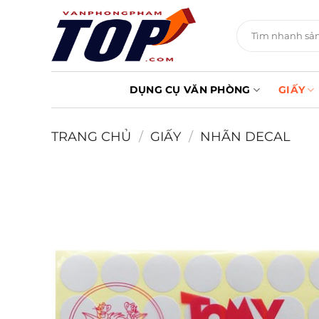
Chuyển
đến
Tìm
kiếm:
nội
dung
DỤNG CỤ VĂN PHÒNG
GIẤY
TRANG CHỦ
/
GIẤY
/
NHÃN DECAL