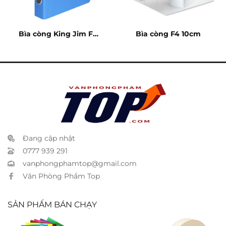
Bìa còng King Jim F4
Bìa còng F4 10cm
5cm – 2793
Đang cập nhật
0777 939 291
vanphongphamtop@gmail.com
Văn Phòng Phẩm Top
SẢN PHẨM BÁN CHẠY