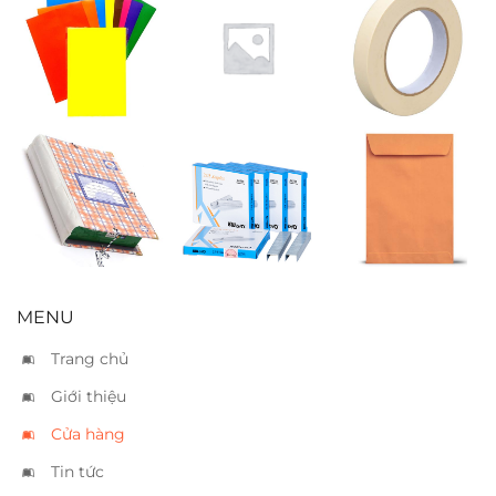
Giấy thủ công
Nơ gói quà
Băng keo giấy
2.5cm
Bìa 20 lá
Kim bấm
Bao thư vàng
Kwtrio 23/08
A4
MENU
Trang chủ
Giới thiệu
Cửa hàng
Tin tức