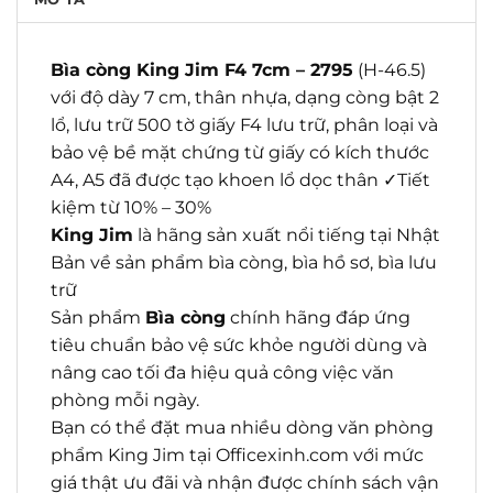
Bìa còng King Jim F4 7cm – 2795
(H-46.5)
với độ dày 7 cm, thân nhựa, dạng còng bật 2
lổ, lưu trữ 500 tờ giấy F4 lưu trữ, phân loại và
bảo vệ bề mặt chứng từ giấy có kích thước
A4, A5 đã được tạo khoen lổ dọc thân ✓Tiết
kiệm từ 10% – 30%
King Jim
là hãng sản xuất nổi tiếng tại Nhật
Bản về sản phẩm bìa còng, bìa hồ sơ, bìa lưu
trữ
Sản phẩm
Bìa còng
chính hãng đáp ứng
tiêu chuẩn bảo vệ sức khỏe người dùng và
nâng cao tối đa hiệu quả công việc văn
phòng mỗi ngày.
Bạn có thể đặt mua nhiều dòng văn phòng
phẩm King Jim tại Officexinh.com với mức
giá thật ưu đãi và nhận được chính sách vận