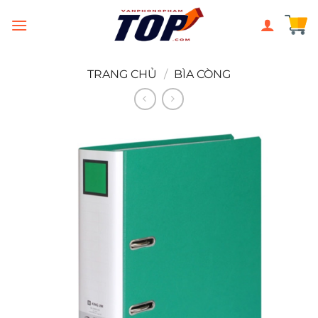
Chuyển
đến
nội
dung
TRANG CHỦ
/
BÌA CÒNG