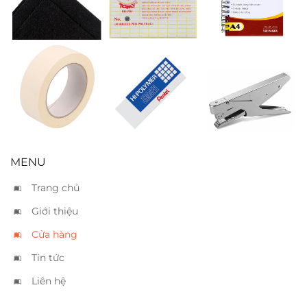
Tomy 112 (8 x
A5
20mm)
Băng keo giấy
Gôm Pentel
Bấm kim
5cm
ZEH05
Kwtrio 5160 – 10
tờ
MENU
Trang chủ
Giới thiệu
Cửa hàng
Tin tức
Liên hệ