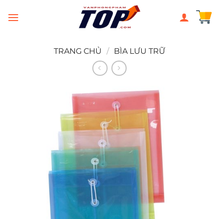
Chuyển
đến
nội
dung
TRANG CHỦ
/
BÌA LƯU TRỮ