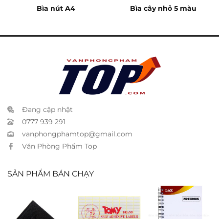
Bìa nút A4
Bìa cây nhỏ 5 màu
Đang cập nhật
0777 939 291
vanphongphamtop@gmail.com
Văn Phòng Phẩm Top
SẢN PHẨM BÁN CHẠY
Vải nỉ đen
Nhãn decal
Sổ lò xo Pgrand