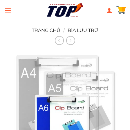
Chuyển
đến
nội
dung
TRANG CHỦ
/
BÌA LƯU TRỮ