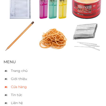
Phân trang chữ
Bật lửa
DVD-R Maxell
50
Bút chì Koh I
Dây thun trung
Dây kim tuyến
Noor 1500 2B
bạc
MENU
Trang chủ
Giới thiệu
Cửa hàng
Tin tức
Liên hệ