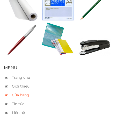
Giấy in A0 cuộn
Card Case A4
Bút chì Adel
45m
Bút Parker
Bìa 2 kẹp
Bấm kim
Jotter đỏ
Kanex HD555 –
20 tờ
MENU
Trang chủ
Giới thiệu
Cửa hàng
Tin tức
Liên hệ