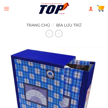
Chuyển
đến
nội
dung
TRANG CHỦ
/
BÌA LƯU TRỮ