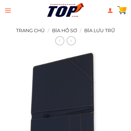
Chuyển
đến
nội
dung
TRANG CHỦ
/
BÌA HỒ SƠ
/
BÌA LƯU TRỮ