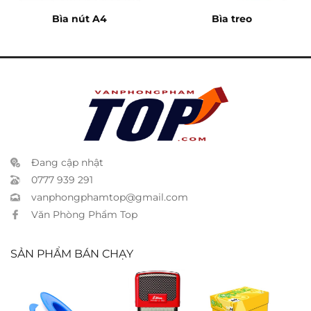
Bìa nút A4
Bìa treo
Đang cập nhật
0777 939 291
vanphongphamtop@gmail.com
Văn Phòng Phẩm Top
SẢN PHẨM BÁN CHẠY
Băng keo ống
Đóng dấu
Giấy IK Plus A4