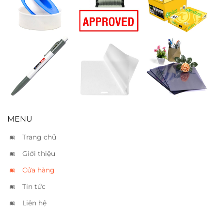
nước
“Approved”
80
Bút bi TL 08
Bìa nhựa ép 80
Bìa kiếng A4
đen
x 115
dày
MENU
Trang chủ
Giới thiệu
Cửa hàng
Tin tức
Liên hệ