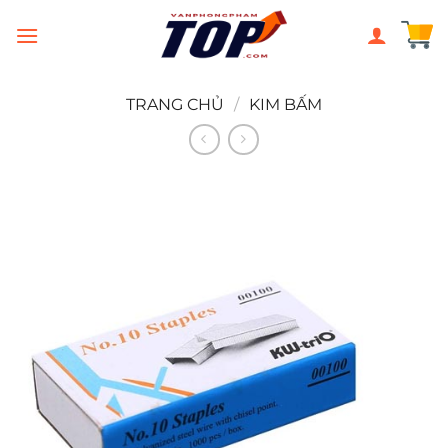
Chuyển
đến
nội
dung
TRANG CHỦ
/
KIM BẤM