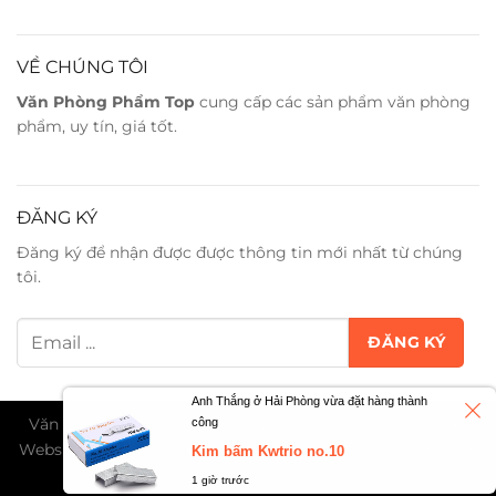
VỀ CHÚNG TÔI
Văn Phòng Phẩm Top
cung cấp các sản phẩm văn phòng
phẩm, uy tín, giá tốt.
ĐĂNG KÝ
Đăng ký để nhận được được thông tin mới nhất từ chúng
tôi.
Anh Thắng ở Hải Phòng vừa đặt hàng thành
Văn Phòng Phẩm Trân Phát ©2026. All Rights Reserved -
công
Website đang trong giai đoạn thử nghiệm và chờ cấp phép
Kim bấm Kwtrio no.10
TMĐT...
1 giờ trước