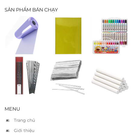
SẢN PHẨM BÁN CHẠY
Bìa kiếng PVC
Giấy bìa A3
Bút lông màu
mềm
bóng vàng
Simbalion
BLM24
Ruột chì Koh I
Dây kẽm buộc
Phấn trắng
Noor 4190
bạc
MENU
Trang chủ
Giới thiệu