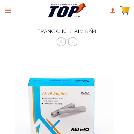
Chuyển
đến
nội
dung
TRANG CHỦ
/
KIM BẤM