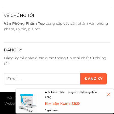
VỀ CHÚNG TÔI
Văn Phòng Phẩm Top
cung cấp các sản phẩm văn phòng
phẩm, uy tín, giá tốt.
ĐĂNG KÝ
Đăng ký để nhận được được thông tin mới nhất từ chúng
tôi.
Anh Tuấn ở Nha Trang vừa đặt hàng thành
Văn Phòng Phẩm Trân Phát ©2026. All Rights Reserved -
công
Website đang trong giai đoạn thử nghiệm và chờ cấp phép
Kim bấm Kwtrio 23/20
TMĐT...
3 giờ trước