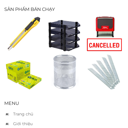
SẢN PHẨM BÁN CHẠY
Dao rọc nhỏ
Khay 4 tầng
Đóng dấu
Xukiva 175-4
“Cancelled”
Giấy IK Plus A4
Hộp bút lưới
Lưỡi dao rọc
70
tròn
nhỏ
MENU
Trang chủ
Giới thiệu