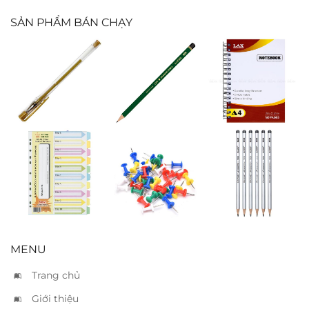
SẢN PHẨM BÁN CHẠY
Bút nhủ vàng
Bút chì Adel
Sổ lò xo Pgrand
A5
Phân trang
Đinh ấn màu
Bút chì Macro
giấy 10
MENU
Trang chủ
Giới thiệu