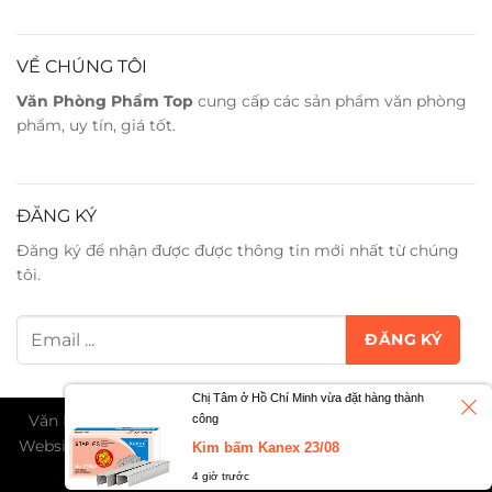
VỀ CHÚNG TÔI
Văn Phòng Phẩm Top
cung cấp các sản phẩm văn phòng
phẩm, uy tín, giá tốt.
ĐĂNG KÝ
Đăng ký để nhận được được thông tin mới nhất từ chúng
tôi.
Chị Tâm ở Hồ Chí Minh vừa đặt hàng thành
Văn Phòng Phẩm Trân Phát ©2026. All Rights Reserved -
công
Website đang trong giai đoạn thử nghiệm và chờ cấp phép
Kim bấm Kanex 23/08
TMĐT...
4 giờ trước