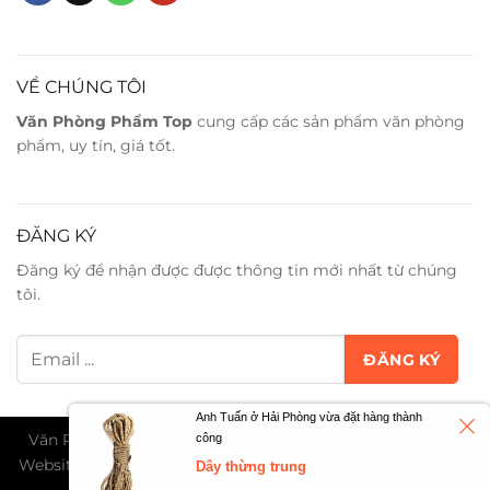
VỀ CHÚNG TÔI
Văn Phòng Phẩm Top
cung cấp các sản phẩm văn phòng
phẩm, uy tín, giá tốt.
ĐĂNG KÝ
Đăng ký để nhận được được thông tin mới nhất từ chúng
tôi.
Anh Tuấn ở Hải Phòng vừa đặt hàng thành
Văn Phòng Phẩm Trân Phát ©2026. All Rights Reserved -
công
Website đang trong giai đoạn thử nghiệm và chờ cấp phép
Dây thừng trung