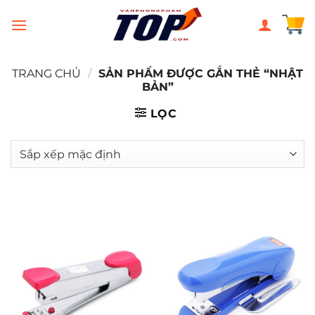
Chuyển
đến
nội
dung
TRANG CHỦ
/
SẢN PHẨM ĐƯỢC GẮN THẺ “NHẬT
BẢN”
LỌC