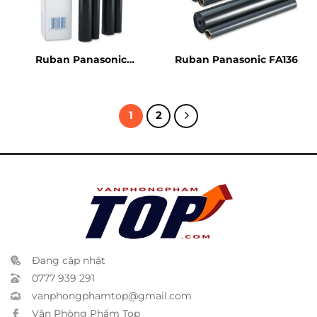
Ruban Panasonic
Ruban Panasonic FA136
F03CR
1
2
Đang cập nhật
0777 939 291
vanphongphamtop@gmail.com
Văn Phòng Phẩm Top