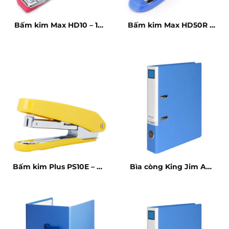
Bấm kim Max HD10 – 10
Bấm kim Max HD50R –
tờ
20 tờ
Bấm kim Plus PS10E – 10
Bìa còng King Jim A4
tờ
10cm (bật)