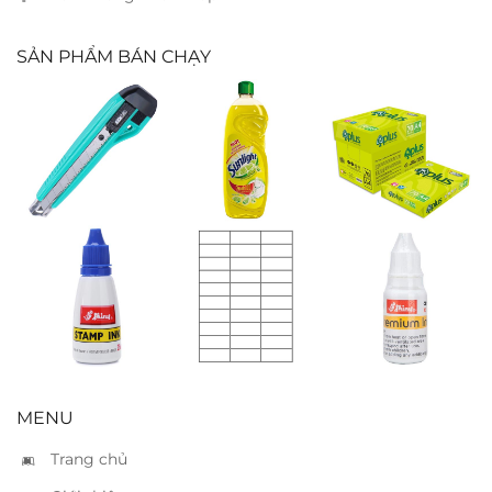
SẢN PHẨM BÁN CHẠY
Dao rọc lớn SDI
Nước rửa chén
Giấy IK Plus A4
0423 – A2
Sunlight – Chai
70
725ml
Mực dấu Shiny
Nhãn decal
Mực dấu si
xanh S63
Tomy 144
Shiny trắng
(67x28mm)
SI60
MENU
Trang chủ