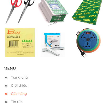
Kéo trung –
Bìa 3 dây 15cm
Giấy Xuki A4
S0183
70
Giấy notes
Kim bấm
Ổ cắm Lioa
Pronoti 3 x 3
Kwtrio 23/20
DB52-10A
MENU
Trang chủ
Giới thiệu
Cửa hàng
Tin tức