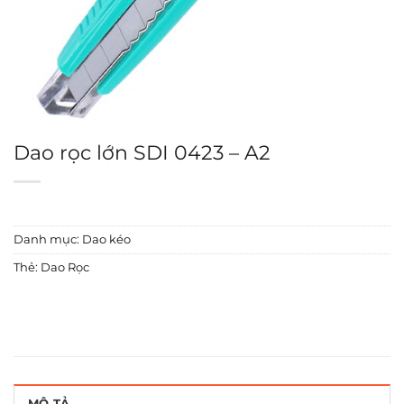
Dao rọc lớn SDI 0423 – A2
Danh mục:
Dao kéo
Thẻ:
Dao Rọc
MÔ TẢ