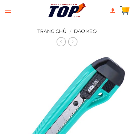
Chuyển
đến
nội
dung
TRANG CHỦ
/
DAO KÉO