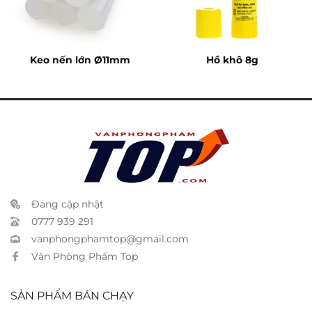
Keo nến lớn Ø11mm
Hồ khô 8g
Đang cập nhật
0777 939 291
vanphongphamtop@gmail.com
Văn Phòng Phẩm Top
SẢN PHẨM BÁN CHẠY