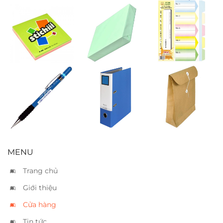
Giấy notes màu
Giấy ford A4
Phân trang
3 x 3
xanh lá
giấy 5 màu
Bút chì bấm
Bìa còng King
Bao thư quấn
Pentel 120 A317
Jim A4 7cm
dây A3 7cm
07mm
MENU
Trang chủ
Giới thiệu
Cửa hàng
Tin tức