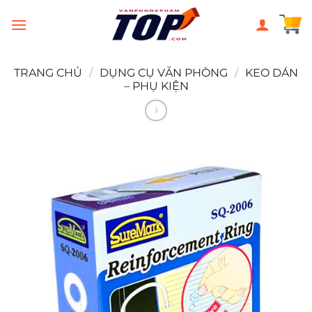
Chuyển
đến
nội
dung
TRANG CHỦ
/
DỤNG CỤ VĂN PHÒNG
/
KEO DÁN
– PHỤ KIỆN