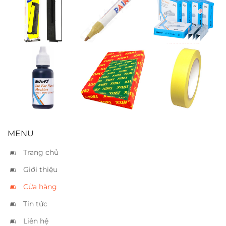
Ruban
Bút sơn Toyo
Kim bấm
Fullmark LQ310
vàng
Kwtrio 23/17
Mực dấu Kwtrio
Giấy Xuki A5 70
Băng keo si
đen
vàng 3.6cm
MENU
Trang chủ
Giới thiệu
Cửa hàng
Tin tức
Liên hệ