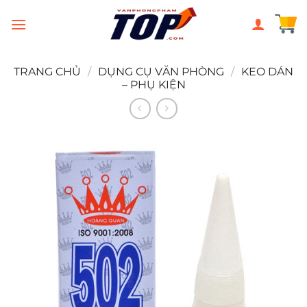
Chuyển
đến
nội
dung
TRANG CHỦ
/
DỤNG CỤ VĂN PHÒNG
/
KEO DÁN
– PHỤ KIỆN