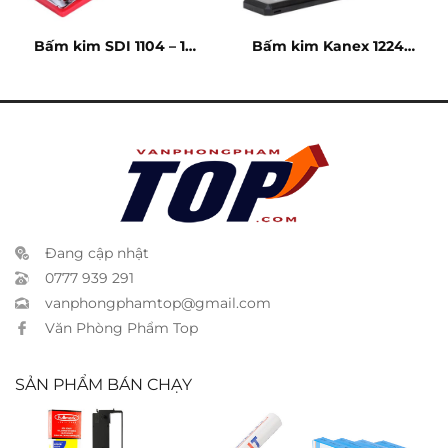
Bấm kim SDI 1104 – 10
Bấm kim Kanex 1224 –
tờ
240 tờ
Đang cập nhật
0777 939 291
vanphongphamtop@gmail.com
Văn Phòng Phẩm Top
SẢN PHẨM BÁN CHẠY