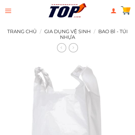
Chuyển
đến
nội
dung
TRANG CHỦ
/
GIA DỤNG VỆ SINH
/
BAO BÌ - TÚI
NHỰA