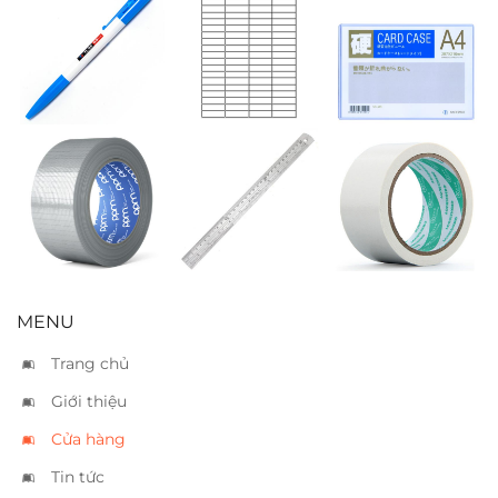
Bút bi TL 08
Nhãn decal
Card Case A4
xanh
Tomy 140
(38x17mm)
Băng keo vải
Thước sắt
Băng keo vải
bạc 5cm
30cm
trắng 5cm
MENU
Trang chủ
Giới thiệu
Cửa hàng
Tin tức