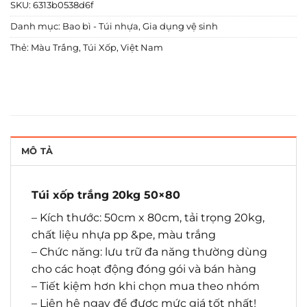
SKU:
6313b0538d6f
Danh mục:
Bao bì - Túi nhựa
,
Gia dụng vệ sinh
Thẻ:
Màu Trắng
,
Túi Xốp
,
Việt Nam
MÔ TẢ
Túi xốp trắng 20kg 50×80
– Kích thước: 50cm x 80cm, tải trọng 20kg,
chất liệu nhựa pp &pe, màu trắng
– Chức năng: lưu trữ đa năng thường dùng
cho các hoạt động đóng gói và bán hàng
– Tiết kiệm hơn khi chọn mua theo nhóm
– Liên hệ ngay để được mức giá tốt nhất!