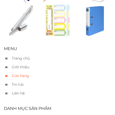
Bút chỉ bảng
Phân trang
Bìa còng King
laser
giấy 5 màu
Jim A4 5cm –
2693
MENU
Trang chủ
Giới thiệu
Cửa hàng
Tin tức
Liên hệ
DANH MỤC SẢN PHẨM