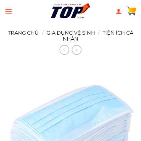
Chuyển
đến
nội
dung
TRANG CHỦ
/
GIA DỤNG VỆ SINH
/
TIỆN ÍCH CÁ
NHÂN