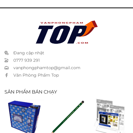
Đang cập nhật
0777 939 291
vanphongphamtop@gmail.com
Văn Phòng Phẩm Top
SẢN PHẨM BÁN CHẠY
Bìa hộp giấy
Bút chì Adel
Khung menu
15cm
Xukiva 191 A7