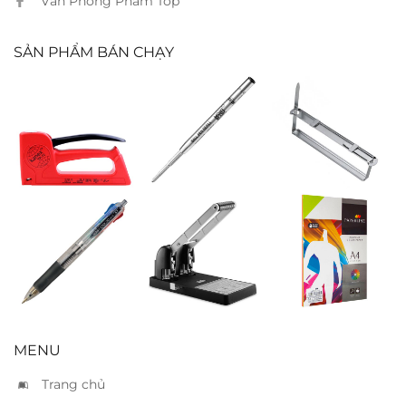
Văn Phòng Phẩm Top
SẢN PHẨM BÁN CHẠY
Bấm gổ Kanex
Ruột bút
Kẹp acco sắt
TP10
Montblanc
ballpoint M đen
Bút bi 4 màu
Bấm 2 lổ Kwtrio
Giấy ford
952 – 150 tờ
Paperline A4 5
màu
MENU
Trang chủ