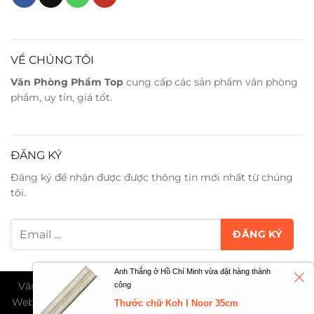
VỀ CHÚNG TÔI
Văn Phòng Phẩm Top
cung cấp các sản phẩm văn phòng
phẩm, uy tín, giá tốt.
ĐĂNG KÝ
Đăng ký để nhận được được thông tin mới nhất từ chúng
tôi.
Anh Thắng ở Hồ Chí Minh vừa đặt hàng thành
Văn Phòng Phẩm Trân Phát ©2026. All Rights Reserved -
công
Website đang trong giai đoạn thử nghiệm và chờ cấp phép
Thước chữ Koh I Noor 35cm