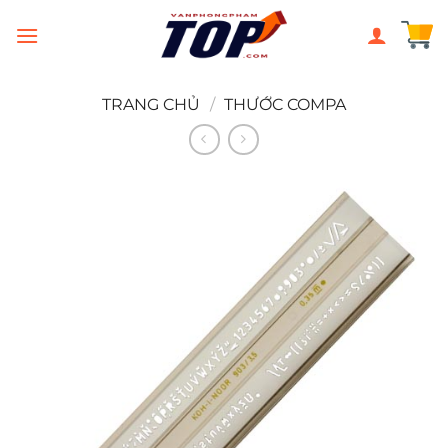
Chuyển
đến
nội
dung
TRANG CHỦ
/
THƯỚC COMPA