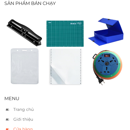
SẢN PHẨM BÁN CHẠY
Bấm 3 lổ Kwtrio
Tấm lót cắt A3
Bìa hộp simili
999 – 10 tờ
7cm
Bảng tên dọc 9
Giấy liên tục
Ổ cắm Lioa
x 12
210 A4 1 liên
DB52-10A
MENU
Trang chủ
Giới thiệu
Cửa hàng