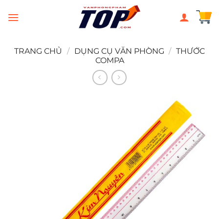
Chuyển
đến
nội
dung
TRANG CHỦ
/
DỤNG CỤ VĂN PHÒNG
/
THƯỚC
COMPA