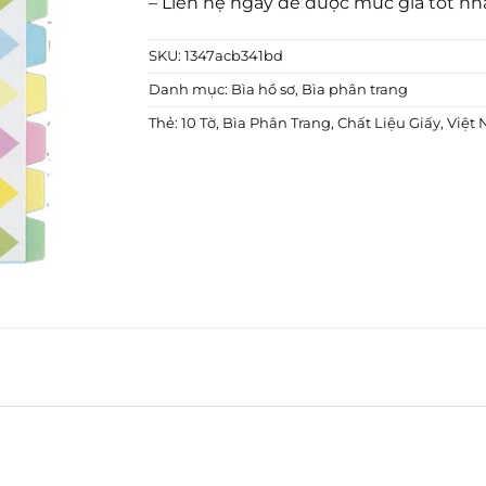
– Liên hệ ngay để được mức giá tốt nh
SKU:
1347acb341bd
Danh mục:
Bìa hồ sơ
,
Bìa phân trang
Thẻ:
10 Tờ
,
Bìa Phân Trang
,
Chất Liệu Giấy
,
Việt