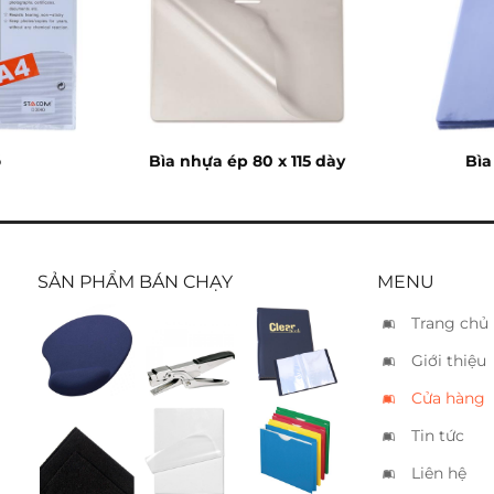
ổ
Bìa nhựa ép 80 x 115 dày
Bìa
SẢN PHẨM BÁN CHẠY
MENU
Trang chủ
Tấm lót
Bấm kim
Bìa da 20
Giới thiệu
chuột
Kanex
lá
HP10
Cửa hàng
Tin tức
Vải nỉ
Bìa nhựa
Bìa acco
đen
ép A3
giấy
Liên hệ