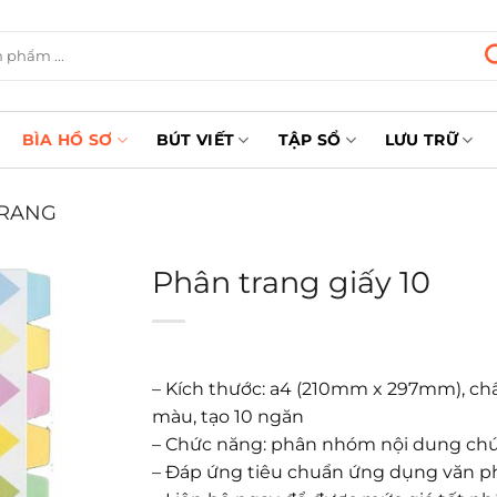
BÌA HỒ SƠ
BÚT VIẾT
TẬP SỔ
LƯU TRỮ
TRANG
Phân trang giấy 10
– Kích thước: a4 (210mm x 297mm), chất
màu, tạo 10 ngăn
– Chức năng: phân nhóm nội dung chứn
– Đáp ứng tiêu chuẩn ứng dụng văn 