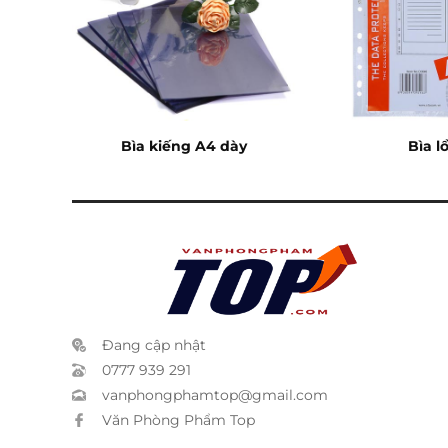
97
Bìa kiếng A4 dày
Bìa l
Đang cập nhật
0777 939 291
vanphongphamtop@gmail.com
Văn Phòng Phẩm Top