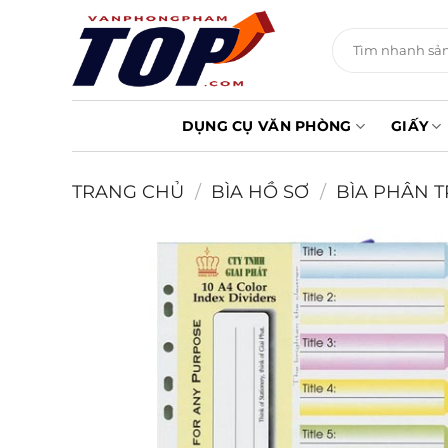
Chuyển
đến
Tìm
kiếm:
nội
dung
DỤNG CỤ VĂN PHÒNG
GIẤY
TRANG CHỦ
/
BÌA HỒ SƠ
/
BÌA PHÂN 