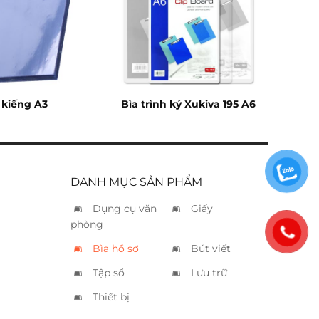
 kiếng A3
Bìa trình ký Xukiva 195 A6
DANH MỤC SẢN PHẨM
Dụng cụ văn
Giấy
phòng
Bìa hồ sơ
Bút viết
Tập sổ
Lưu trữ
Thiết bị