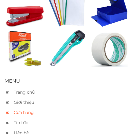
Bấm kim
Bìa cây nhỏ 5
Bìa hộp simili
Kwtrio 5870 –
màu
15cm
20 tờ
Ruban
Dao rọc lớn SDI
Băng keo vải
Fullmark F584
0423 – A2
trắng 5cm
MENU
Trang chủ
Giới thiệu
Cửa hàng
Tin tức
Liên hệ