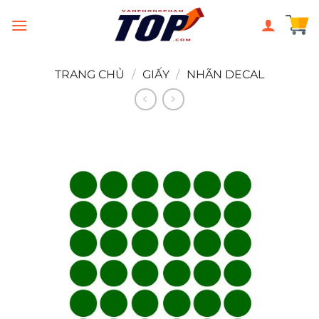
Chuyển
đến
nội
dung
TRANG CHỦ
/
GIẤY
/
NHÃN DECAL